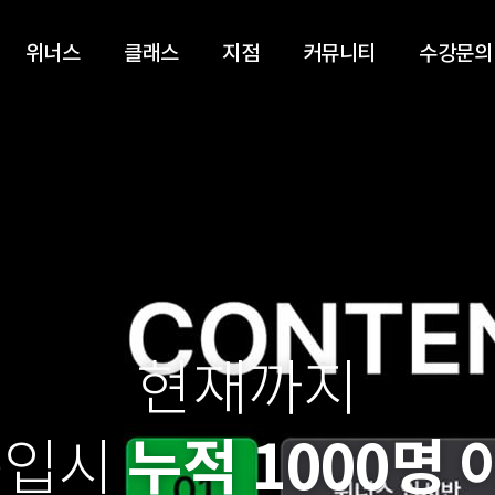
위너스
클래스
지점
커뮤니티
수강문의
현재까지
누적 1000명 
용입시