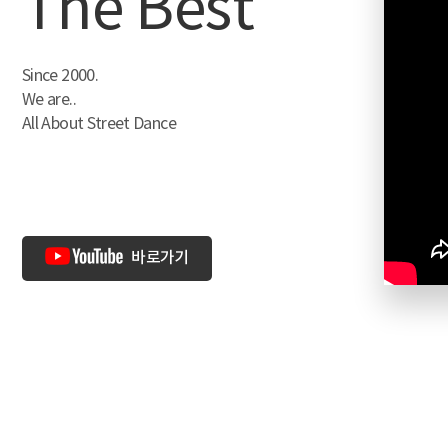
The Best
Since 2000.
We are..
All About Street Dance
바로가기