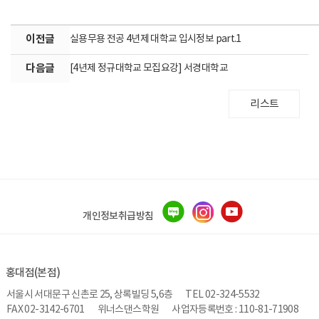
이전글
실용무용 전공 4년제 대학교 입시정보 part.1
다음글
[4년제 정규대학교 모집요강] 서경대학교
리스트
개인정보취급방침
홍대점(본점)
서울시 서대문구 신촌로 25, 상록빌딩 5,6층
TEL 02-324-5532
FAX 02-3142-6701
위너스댄스학원
사업자등록번호 : 110-81-71908