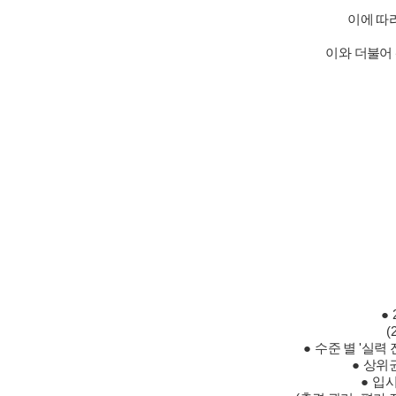
이에 따
이와 더불어
●
(
●
수준 별 '
실력 
●
상위권
●
입시