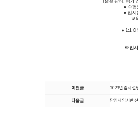
(
출결 관리
,
평가 
●
수험
●
입시
교
●
1:1 
※
입시
이전글
2023년 입시 
다음글
담임제 입시반 신