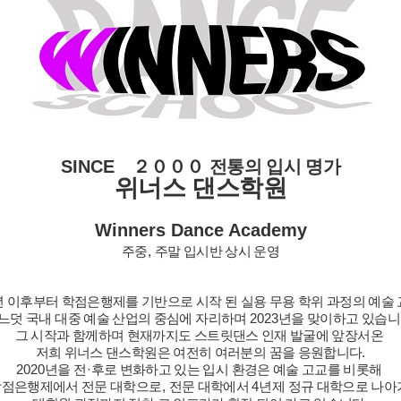
SINCE
２０００
전통의 입시 명가
위너스 댄스학원
Winners Dance Academy
주중
,
주말 입시반 상시 운영
년 이후부터 학점은행제를 기반으로 시작 된 실용 무용 학위 과정의 예술
느덧 국내 대중 예술 산업의 중심에 자리하며
2023
년을 맞이하고 있습
그 시작과 함께하며 현재까지도 스트릿댄스 인재 발굴에 앞장서온
저희 위너스 댄스학원은 여전히 여러분의 꿈을 응원합니다
.
2020
년을 전
·
후로 변화하고 있는 입시 환경은 예술 고교를 비롯해
학점은행제에서 전문 대학으로
,
전문 대학에서
4
년제 정규 대학으로 나