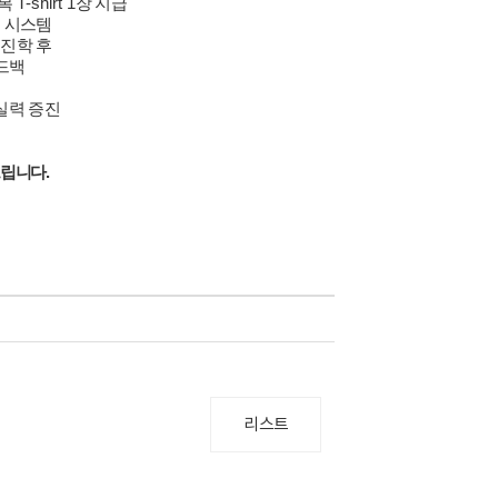
습복
T-shirt 1
장 지급
 시스템
 진학 후
드백
실력 증진
드립니다
.
리스트