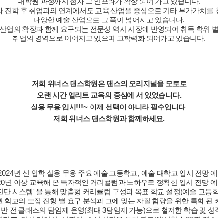
대학원 과정까지 점차 그 인프라가 확장 되어 가고 있습니다
.
라 진학 후 취업과의 연계에서도 교육 산업을 중심으로 기타 부가가치를
다양한 예술 산업으로 그 폭이 넓어지고 있습니다
.
 산업의 확장과 함께 요구되는 전문성 역시 시장에 반영되어 취득 학위 
취업의 영역으로 이어지고 있으며 고학력화 되어가고 있습니다
.
저희 위너스 댄스학원은 댄스의 오리지널을 모토로
오랜 시간 엘리트 교육의 중심에 서 있었습니다
.
실용 무용 입시
!!!~
이제 선택이 아니라 필수입니다
.
저희 위너스 댄스학원과 함께하세요
.
2024
년 신 입학 실용 무용 주요 예술 고등학교
,
예술 대학교 입시 전망 
20
년 이상 교육해 온 독자적인 커리큘럼과 노하우로 정확한 입시 전망 
진단 시스템'
을 통해 맞춤형 커리큘럼 구성과 목표 학교 설정
(
예술 고등
 학교의 모집 전형 별 요구 분석과 그에 맞는 자질 함량을 위한 특화 된
반 전 클래스의 담임제 운영
(
최대
3
담임제 가능
)
으로 철저한 학습 및 성