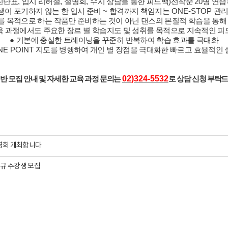
진단표
,
입시 리허설
,
설명회
,
수시 상담을 통한 피드백
)
선착순
20
명 연
생이 포기하지 않는 한 입시 준비
~
합격까지 책임지는
ONE-STOP
관리
를 목적으로 하는 작품만 준비하는 것이 아닌 댄스의 본질적 학습을 통해
육 과정에서도 주요한 장르 별 학습지도 및 성취를 목적으로 지속적인 피
●
기본에 충실한 트레이닝을 꾸준히 반복하여 학습 효과를 극대화
ONE POINT
지도를 병행하여 개인 별 장점을 극대화한 빠르고 효율적인 
02)324-5532
반 모집 안내 및 자세한 교육 과정 문의는
로 상담 신청 부탁
설명회 개최합니다
규 수강생 모집