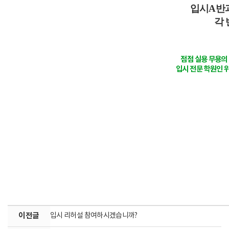
입시A반
각 
점점 실용 무용의
입시 전문 학원인 
이전글
입시 리허설 참여하시겠습니까?