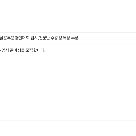
YG 실용무용경연대회 입시,전문반 수강생 특상 수상
용 입시 준비생을 모집합니다.