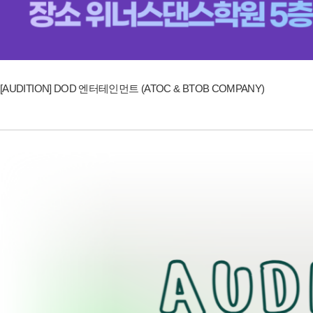
[AUDITION] DOD 엔터테인먼트 (ATOC & BTOB COMPANY)