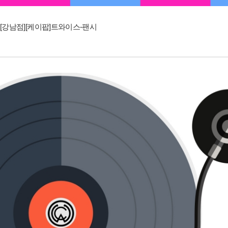
[강남점][케이팝]트와이스-팬시