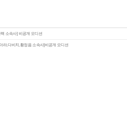
t[엠블랙 소속사] 비공개 오디션
디어[티아라,다비치,황정음 소속사]비공개 오디션