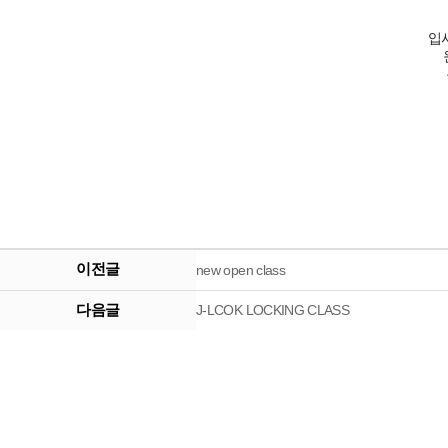
입
이전글
new open class
다음글
J-LCOK LOCKING CLASS