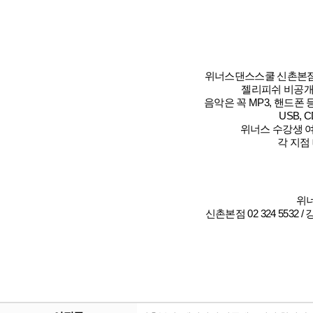
위너스댄스스쿨 신촌본
젤리피쉬 비공개
음악은 꼭 MP3, 핸드폰
USB,
위너스 수강생 
각 지점
위
신촌본점 02 324 5532 / 강