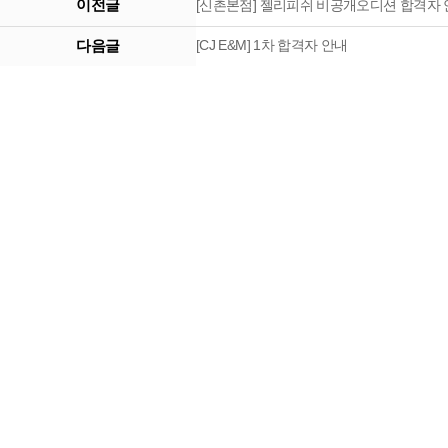
이전글
[신촌본점] 젤리피쉬 비공개오디션 합격자
다음글
[CJ E&M] 1차 합격자 안내