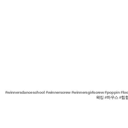
#winnersdanceschool
#winnerscrew
#winnersgirlscrew
#poppin
#lo
왁킹
#하우스
#힙