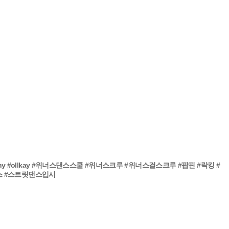
hy
#ollkay
#위너스댄스스쿨
#위너스크루
#위너스걸스크루
#팝핀
#락킹
#
스
#스트릿댄스입시