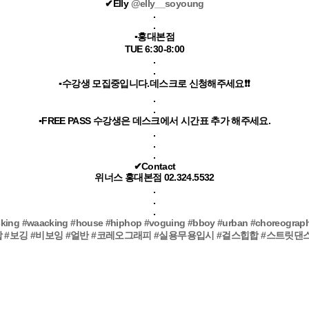
✔Elly
@elly__soyoung
.
.
▪홍대본점
TUE 6:30-8:00
.
.
▪수강생 모집중입니다.데스크로 신청해주세요❗❗
.
.
▪FREE PASS 수강생은 데스크에서 시간표 추가 해주세요.
.
.
.
✔
Contact
위너스 홍대본점 02.324.5532
.
.
.
cking
#waacking
#house
#hiphop
#voguing
#bboy
#urban
#choreograp
합
#보깅
#비보잉
#얼반
#코레오그래피
#실용무용입시
#걸스힙합
#스트릿댄