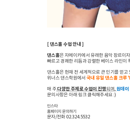
[ 댄스홀 수업 안내 ]
댄스홀
은 자메이카에서 유래한 음악 장르이자
빠르고 경쾌한 리듬과 강렬한 베이스 라인이 
댄스홀은 현재 전 세계적으로 큰 인기를 얻고 
국내 유일 댄스홀 크루 'Fl
위너스 댄스학원에서
다양한 주제로 수업이 진행
원데이 
매 주
되며,
문의사항은 아래 링크 클릭해주세요 :)
인스타
홈페이지 문의하기
문자/전화 02.324.5532